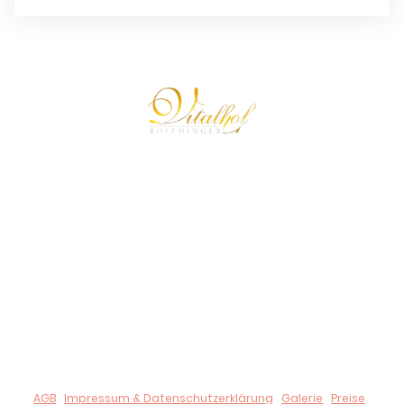
© 2024 Urheberrecht. Alle Rechte vorbehalten.
Der Vitalhof Roithinger behält alle Rechte und Ansprüche auf
Illustrationen oder andere Darstellungen.
Unsere Bankdaten:
IBAN:
AT51 3473 6000 0179 2886,
BIC:
RZOOAT2L736
UID-Nr.: ATU 80190909
AGB
|
Impressum & Datenschutzerklärung
|
Galerie
|
Preise
|