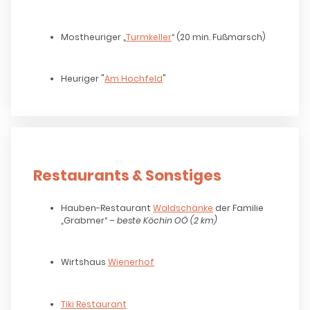
Mostheuriger „
Turmkeller
“ (20 min. Fußmarsch)
Heuriger "
Am Hochfeld
"
Restaurants & Sonstiges
Hauben-Restaurant
Waldschänke
der Familie
„Grabmer“ –
beste Köchin OÖ (2 km)
Wirtshaus
Wienerhof
Tiki Restaurant