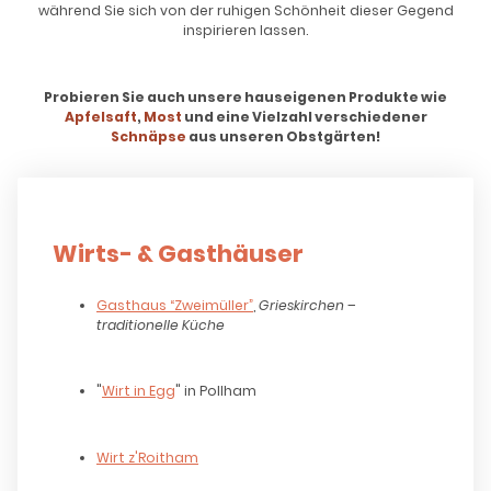
während Sie sich von der ruhigen Schönheit dieser Gegend
inspirieren lassen.
Probieren Sie auch unsere hauseigenen Produkte wie
Apfelsaft
,
Most
und eine Vielzahl verschiedener
Schnäpse
aus unseren Obstgärten!
Wirts- & Gasthäuser
Gasthaus “Zweimüller”
,
Grieskirchen –
traditionelle Küche
"
Wirt in Egg
" in Pollham
Wirt z'Roitham