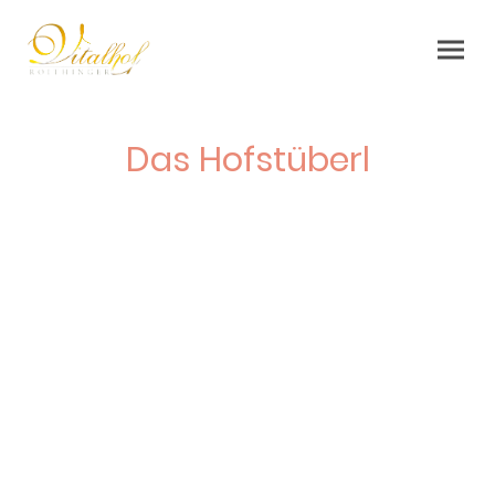
Das Hofstüberl
Der perfekte Ort für ein ruhiges Get-Away mit
Ihrem Partner oder Ihrer Partnerin!
Genießen Sie wohlige Zweisamkeit in unserem
Hofstüberl oder besuchen Sie die 1-3
Personen Ferienwohnung mit Ihrer Familie!
(Belegung bis 4 Personen möglich)
Sie haben kleinere Gesellschaft dabei?
Kein Problem, das Hofstüberl verfügt über ein
Kinderbett sowie ein Gitterbett bei Bedarf.