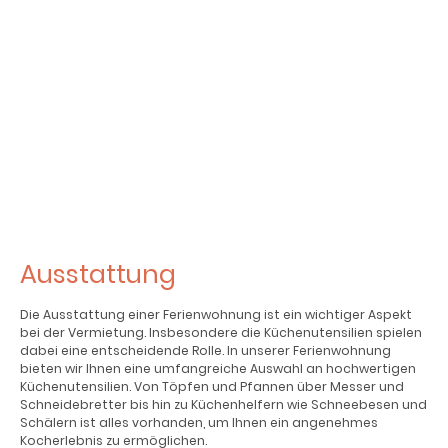
Endreinigung
38.00€
Kurzurlaubaufschlag
(unter 3 Nächte)
21.00€/Nacht
Überbelegung
(über 3 Personen)
15.00/Nacht
Ausstattung
Die Ausstattung einer Ferienwohnung ist ein wichtiger Aspekt
bei der Vermietung. Insbesondere die Küchenutensilien spielen
dabei eine entscheidende Rolle. In unserer Ferienwohnung
bieten wir Ihnen eine umfangreiche Auswahl an hochwertigen
Küchenutensilien. Von Töpfen und Pfannen über Messer und
Schneidebretter bis hin zu Küchenhelfern wie Schneebesen und
Schälern ist alles vorhanden, um Ihnen ein angenehmes
Kocherlebnis zu ermöglichen.