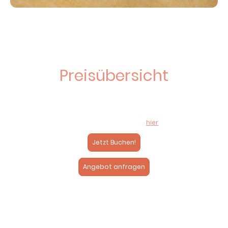
Preisübersicht
(Preise für 2026)
Für eine genauere Preis- und Saisonübersicht, sowie den
Preisrechner
,
sehen Sie
hier
Jetzt Buchen!
Angebot anfragen
Hauptsaison
101.00 €/Nacht
Nebensaison
85.00 €/Nacht