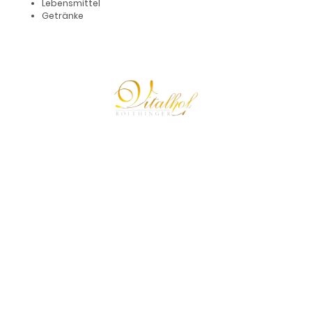
Lebensmittel
Getränke
© 2024 Urheberrecht. Alle Rechte vorbehalten.
Der Vitalhof Roithinger behält alle Rechte und Ansprüche auf
Illustrationen oder andere Darstellungen.
Unsere Bankdaten:
IBAN:
AT51 3473 6000 0179 2886,
BIC:
RZOOAT2L736
UID-Nr.: ATU 80190909