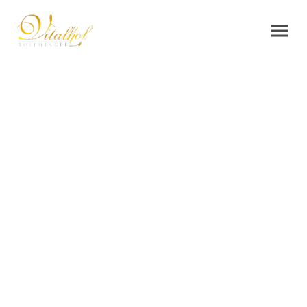
Ferienwohnungen ab 83,-
Nacht
€/
Hofstüberl
(1-3 Personen)
In unseren gemütlichen Hofstüberl können Sie und Ihre Familie
ruhige und entspannte Tage auf dem Land genießen!
Ausstattung: 1x Doppelbett, 1x Kinderbett für Kinder bis 10 Jahre, 1x
Schlafcouch, 1x Gitterbett auf Anfrage