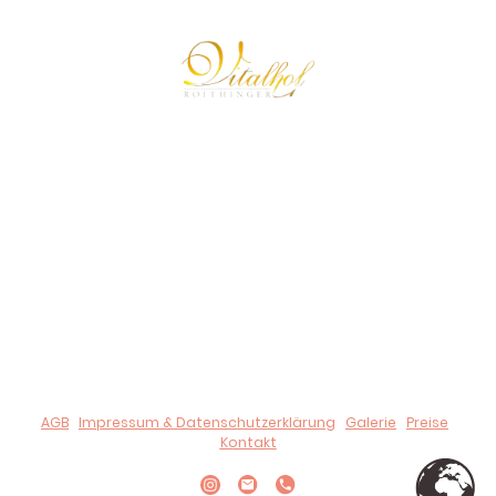
© 2024 Urheberrecht. Alle Rechte vorbehalten.
Der Vitalhof Roithinger behält alle Rechte und Ansprüche auf
Illustrationen oder andere Darstellungen.
Unsere Bankdaten:
IBAN:
AT51 3473 6000 0179 2886,
BIC:
RZOOAT2L736
UID-Nr.: ATU 80190909
AGB
|
Impressum & Datenschutzerklärung
|
Galerie
|
Preise
|
Kontakt