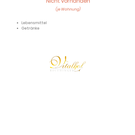
Nicht vorhanden
(je Wohnung)
Lebensmittel
Getränke
© 2024 Urheberrecht. Alle Rechte vorbehalten.
Der Vitalhof Roithinger behält alle Rechte und Ansprüche auf
Illustrationen oder andere Darstellungen.
Unsere Bankdaten:
IBAN:
AT51 3473 6000 0179 2886,
BIC:
RZOOAT2L736