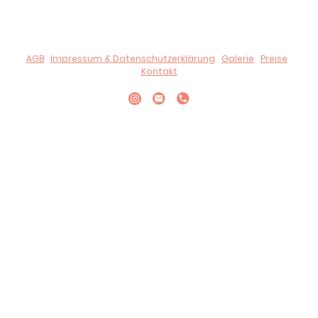
UID-Nr.: ATU 80190909
AGB
|
Impressum & Datenschutzerklärung
|
Galerie
|
Preise
|
Kontakt