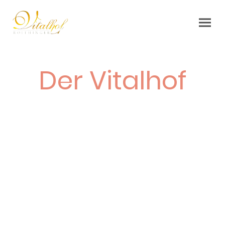
Der Vitalhof
Sie suchen eine Unterkunft für Ihre Familie
oder Freundesgruppe?
Buchen Sie einfach den gesamten Vitalhof!
Genießen Sie in auf unserem Vierkanthof Ihren
Urlaub mit der gesamten Familie!
Mit bis zu 14 Personen (+3 Kleinkinder) werden
Sie bei uns sicherlich einen unvergesslichen