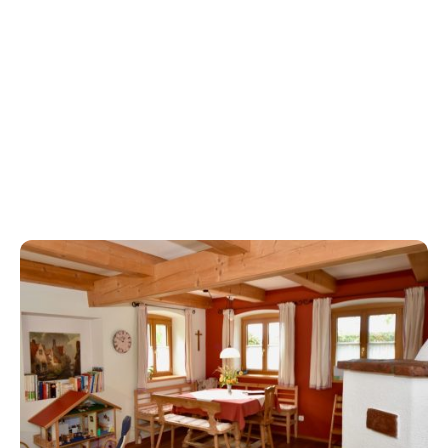
Aufenthalt erleben.
In unseren drei Ferienwohnungen findet jede
Gruppe auch etwas Privatsphäre, doch auch
für die gesamte Gruppe gibt es genug Platz!
Ob in der gemütlichen Kaminstube oder in
unserem wunderschönen Garten, wir haben
Platz Ende nie.