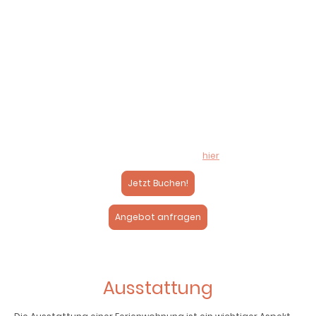
Endreinigung
140.00€
Mindestbuchdauer
4 Nächte
Belegung
14 Personen
+ 3 Kleinkinder (Gitterbetten)
Für eine genauere Preis- und Saisonübersicht, sowie den
Preisrechner
,
sehen Sie
hier
Jetzt Buchen!
Angebot anfragen
Ausstattung