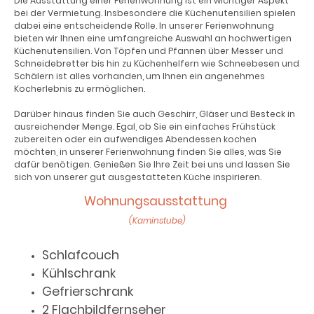
Die Ausstattung einer Ferienwohnung ist ein wichtiger Aspekt
bei der Vermietung. Insbesondere die Küchenutensilien spielen
dabei eine entscheidende Rolle. In unserer Ferienwohnung
bieten wir Ihnen eine umfangreiche Auswahl an hochwertigen
Küchenutensilien. Von Töpfen und Pfannen über Messer und
Schneidebretter bis hin zu Küchenhelfern wie Schneebesen und
Schälern ist alles vorhanden, um Ihnen ein angenehmes
Kocherlebnis zu ermöglichen.
Darüber hinaus finden Sie auch Geschirr, Gläser und Besteck in
ausreichender Menge. Egal, ob Sie ein einfaches Frühstück
zubereiten oder ein aufwendiges Abendessen kochen
möchten, in unserer Ferienwohnung finden Sie alles, was Sie
dafür benötigen. Genießen Sie Ihre Zeit bei uns und lassen Sie
sich von unserer gut ausgestatteten Küche inspirieren.
Wohnungsausstattung
(Kaminstube)
Schlafcouch
Kühlschrank
Gefrierschrank
2 Flachbildfernseher