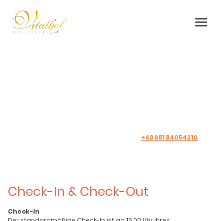
Unsere Hausregeln
Um Ihnen und allen anderen Gästen einen gemütlichen
Aufenthalt auf dem Vitalhof zu ermöglichen bitten wir Sie
um gerechte Einhaltung unserer Hausregeln.
Bei Fragen oder störendem Verhalten anderer Gäste sind
wir natürlich immer telefonisch unter
+43 681 84054210
für
Sie erreichbar.
Check-In & Check-Out
Check-In
Der standardmäßige Check-In ist ab 15.00 Uhr Ihres