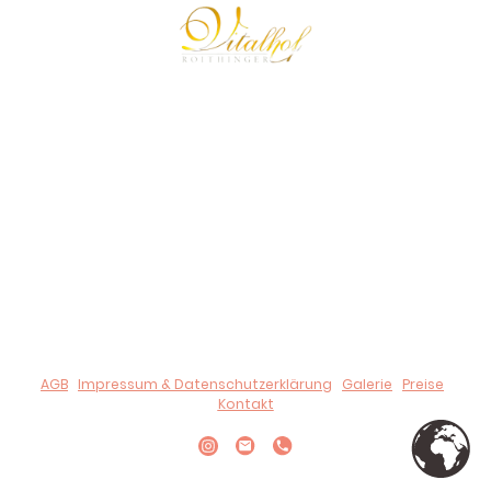
© 2024 Urheberrecht. Alle Rechte vorbehalten.
Der Vitalhof Roithinger behält alle Rechte und Ansprüche auf
Illustrationen oder andere Darstellungen.
Unsere Bankdaten:
IBAN:
AT51 3473 6000 0179 2886,
BIC:
RZOOAT2L736
UID-Nr.: ATU 80190909
AGB
|
Impressum & Datenschutzerklärung
|
Galerie
|
Preise
|
Kontakt