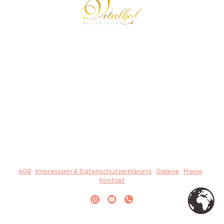
© 2024 Urheberrecht. Alle Rechte vorbehalten.
Der Vitalhof Roithinger behält alle Rechte und Ansprüche auf
Illustrationen oder andere Darstellungen.
Unsere Bankdaten:
IBAN:
AT51 3473 6000 0179 2886,
BIC:
RZOOAT2L736
UID-Nr.: ATU 80190909
AGB
|
Impressum & Datenschutzerklärung
|
Galerie
|
Preise
|
Kontakt