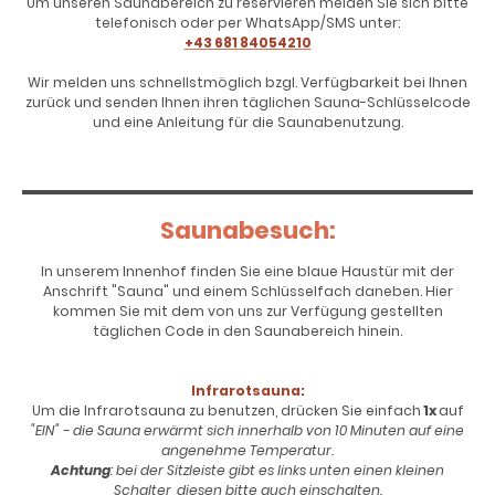
Um unseren Saunabereich zu reservieren melden Sie sich bitte
telefonisch oder per WhatsApp/SMS unter:
+43 681 84054210
Wir melden uns schnellstmöglich bzgl. Verfügbarkeit bei Ihnen
zurück und senden Ihnen ihren täglichen Sauna-Schlüsselcode
und eine Anleitung für die Saunabenutzung.
Saunabesuch:
In unserem Innenhof finden Sie eine blaue Haustür mit der
Anschrift "Sauna" und einem Schlüsselfach daneben. Hier
kommen Sie mit dem von uns zur Verfügung gestellten
täglichen Code in den Saunabereich hinein.
Infrarotsauna:
Um die Infrarotsauna zu benutzen, drücken Sie einfach
1x
auf
"EIN" - die Sauna erwärmt sich innerhalb von 10 Minuten auf eine
angenehme Temperatur.
Achtung
: bei der Sitzleiste gibt es links unten einen kleinen
Schalter, diesen bitte auch einschalten.