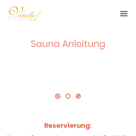
Sauna Anleitung
Genießen Sie angenehme Stunden mit Familie, Freunden oder
Partner in unserem wohlfühl Wellnessbereich mit finnischer
Aufguss-Sauna, Infrarotkabine und Wohlfühlraum
Genießen Sie unsere Sauna exklusiv: Entspannung in privater
Atmosphäre mit Ihrer ausgewählten Gesellschaft
Reservierung: