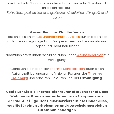
die frische Luft und die wunderschöne Landschaft während
Ihrer Fahrradtour.
Fahrräder gibt es bei uns gratis zum Ausleihen für groß und
klein!
Gesundheit und Wohlbefinden
Lassen Sie sich im
Gesundheitsinstitut Zeileis
durch deren seit
75 Jahren einzigartige Hochfrequenztherapie behandeln und
Körper und Geist neu finden.
Zusätzlich steht Ihnen natürlich auch unser
Wellnessbereich
zur
Verfügung!
Genießen Sie neben der
Therme Schallerbach
auch einen
Aufenthalt bei unserem offiziellen Partner, der
Therme
Geinberg
und erhalten Sie durch uns
10% Ermäßigung
!
Genießen Sie die Therme, die traumhafte Landschaft, das
Wohnen im Grünen und unternehmen Sie spannende
Fahrrad-Ausflüge. Das Hausruckviertel bietet Ihnen alles,
was Sie für einen erholsamen und abwechslungsreichen
Aufenthalt benötigen.