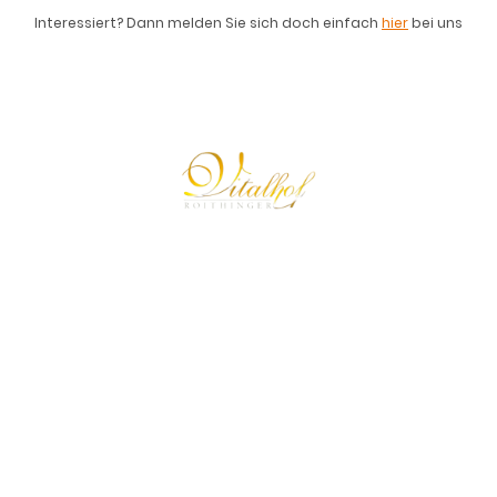
Interessiert? Dann melden Sie sich doch einfach
hier
bei uns
© 2024 Urheberrecht. Alle Rechte vorbehalten.
Der Vitalhof Roithinger behält alle Rechte und Ansprüche auf
Illustrationen oder andere Darstellungen.
Unsere Bankdaten:
IBAN:
AT51 3473 6000 0179 2886,
BIC:
RZOOAT2L736
UID-Nr.: ATU 80190909